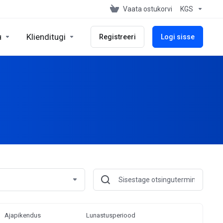
Vaata ostukorvi
KGS
н
Klienditugi
Registreeri
Logi sisse
Ajapikendus
Lunastusperiood