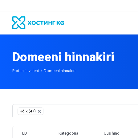
Domeeni hinnakiri
Portaali avaleht
Domeeni hinnakiri
Table Filter
Kõik (47)
×
TLD
Kategooria
Uus hind